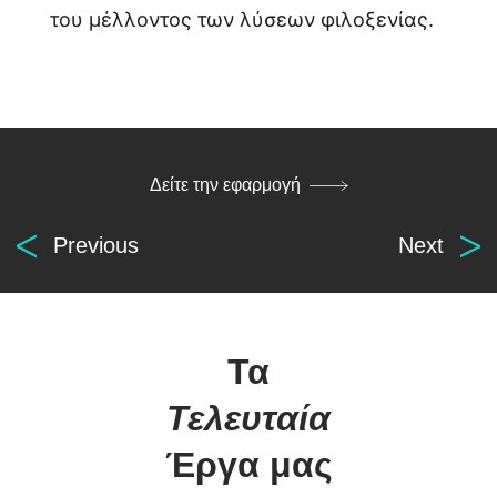
for everyone.
του μέλλοντος των λύσεων φιλοξενίας.
βρείτε μας
οι υπηρεσίες μας
Αρχ. Μακαρίου 14
Κατασκευή Ιστοσελίδων
Δείτε την εφαρμογή
45221, Ιωάννινα, Ελλάδα
Λογισμικό ERP
Ηλεκτρονικά Καταστήματα
Previous
Next
τ: +30 26510 24308
Digital Marketing
e: info@wapp.gr
Graphic Design
Web Εφαρμογές
Τα
Ξενοδοχεία
Τελευταία
Ηλεκτρονική Τιμολόγηση
Έργα μας
ακολουθήστε μας