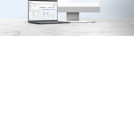
Αρχ. Μακαρίου 14
, 45221, Ιωάννινα
τ: +30 26510 24308
|
e: info@wapp.gr
blog
επικοινωνία