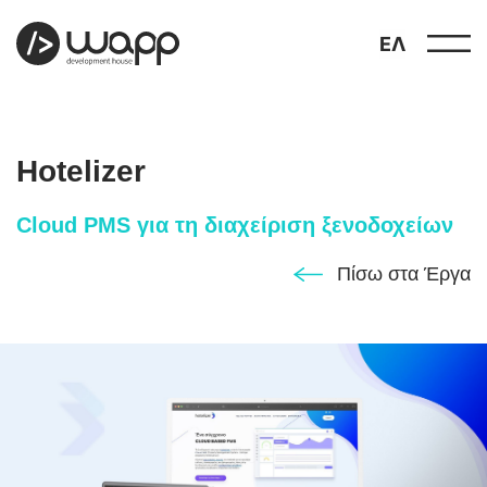
ΕΛ
Hotelizer
Cloud PMS για τη διαχείριση ξενοδοχείων
προφίλ
Πίσω στα Έργα
01
παρουσιάσεις
02
έργα
03
υπηρεσίες
04