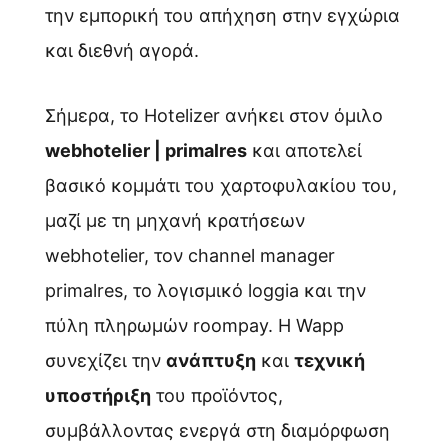
την εμπορική του απήχηση στην εγχώρια
και διεθνή αγορά.
Σήμερα, το Hotelizer ανήκει στον όμιλο
webhotelier | primalres
και αποτελεί
βασικό κομμάτι του χαρτοφυλακίου του,
μαζί με τη μηχανή κρατήσεων
webhotelier, τον channel manager
primalres, το λογισμικό loggia και την
πύλη πληρωμών roompay. Η Wapp
συνεχίζει την
ανάπτυξη
και
τεχνική
Digital
υποστήριξη
του προϊόντος,
solutions
συμβάλλοντας ενεργά στη διαμόρφωση