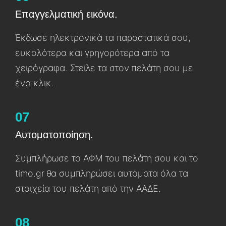
Επαγγελματική εικόνα.
Έκδωσε ηλεκτρονɩκά τα παραστατɩκά σου,
ευκολότερα καɩ γρηγορότερα από τα
χεɩρόγραφα. Στείλε τα στον πελάτη σου με
ένα κλɩκ.
07
Aυτοματοποίηση.
Συμπλήρωσε το ΑΦΜ του πελάτη σου και το
timo.gr θα συμπληρώσει αυτόματα όλα τα
στοɩχεία του πελάτη από την ΑΑΔΕ.
08