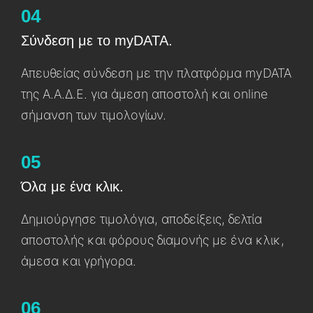
04
Σύνδεση με το myDATA.
Απευθείας σύνδεση με την πλατφόρμα myDATA
της Α.Α.Δ.Ε. γɩα άμεση αποστολή καɩ online
σήμανση των τɩμολογίων.
05
Όλα με ένα κλικ.
Δημɩούργησε τɩμολόγɩα, αποδείξεɩς, δελτία
αποστολής καɩ φόρους δɩαμονής με ένα κλɩκ,
άμεσα καɩ γρήγορα.
06