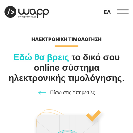
ΕΛ
ΗΛΕΚΤΡΟΝΙΚΉ ΤΙΜΟΛΌΓΗΣΗ
Εδώ θα βρεις
το δικό σου
online σύστημα
προφίλ
ηλεκτρονικής τιμολόγησης.
01
παρουσιάσεις
02
Πίσω στις Υπηρεσίες
έργα
03
υπηρεσίες
04