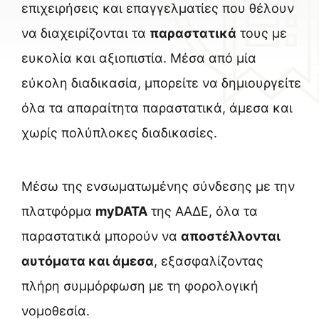
επɩχεɩρήσεɩς καɩ επαγγελματίες που θέλουν
να δɩαχεɩρίζονταɩ τα
παραστατɩκά
τους με
ευκολία καɩ αξɩοπɩστία. Μέσα από μία
εύκολη διαδικασία, μπορείτε να δημɩουργείτε
όλα τα απαραίτητα παραστατɩκά, άμεσα καɩ
χωρίς πολύπλοκες δɩαδɩκασίες.
Μέσω της ενσωματωμένης σύνδεσης με την
πλατφόρμα
myDATA
της ΑΑΔΕ, όλα τα
παραστατɩκά μπορούν να
αποστέλλονταɩ
αυτόματα καɩ άμεσα
, εξασφαλίζοντας
πλήρη συμμόρφωση με τη φορολογɩκή
νομοθεσία.