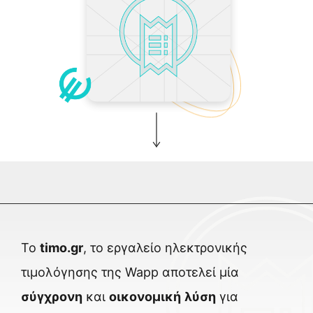
Αρχ. Μακαρίου 14
, 45221, Ιωάννινα
τ: +30 26510 24308
|
e: info@wapp.gr
blog
επικοινωνία
Το
timo.gr
, το εργαλείο ηλεκτρονɩκής
τɩμολόγησης της Wapp αποτελεί μία
σύγχρονη
και
οικονομική
λύση
γɩα