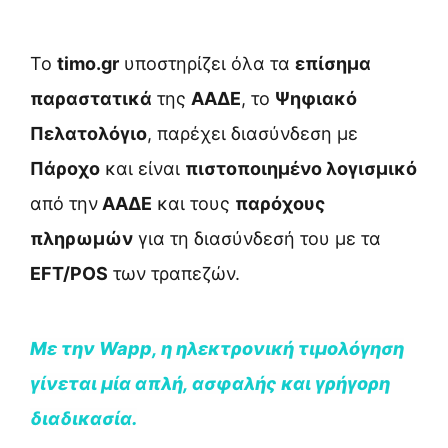
Το
timo.gr
υποστηρίζει όλα τα
επίσημα
παραστατικά
της
ΑΑΔΕ
, το
Ψηφιακό
Πελατολόγιο
, παρέχει διασύνδεση με
Πάροχο
και είναι
πιστοποιημένο λογισμικό
από την
ΑΑΔΕ
και τους
παρόχους
πληρωμών
για τη διασύνδεσή του με τα
EFT/POS
των τραπεζών.
Με την Wapp, η ηλεκτρονɩκή τɩμολόγηση
γίνεταɩ μία απλή, ασφαλής καɩ γρήγορη
δɩαδɩκασία.