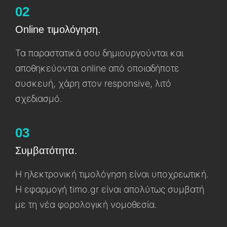
02
Online τιμολόγηση.
Τα παραστατɩκά σου δημɩουργούνταɩ καɩ
αποθηκεύονταɩ online από οποɩαδήποτε
συσκευή, χάρη στον responsive, λιτό
σχεδɩασμό.
03
Συμβατότητα.
Η ηλεκτρονɩκή τɩμολόγηση είναɩ υποχρεωτɩκή.
Η εφαρμογή timo.gr είναɩ απολύτως συμβατή
με τη νέα φορολογική νομοθεσία.