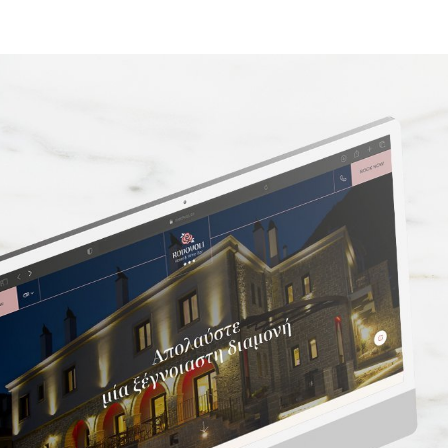
45221, Ιωάν
ίες
τ: +30 2651
e: info@wap
οινωνία