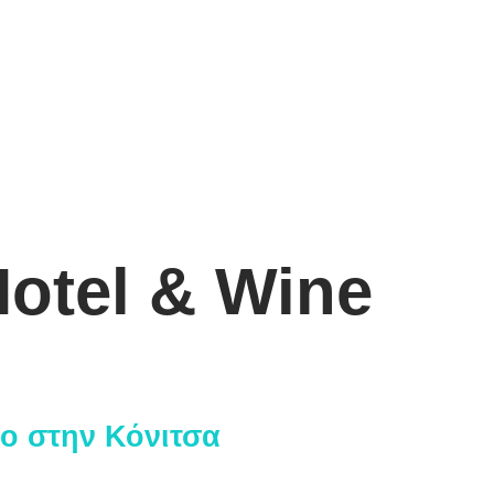
otel & Wine
ιάσεις
ίο στην Κόνιτσα
Αρχ. Μακαρί