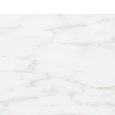
νινα
, Ελλάδα
0 24308
p.gr