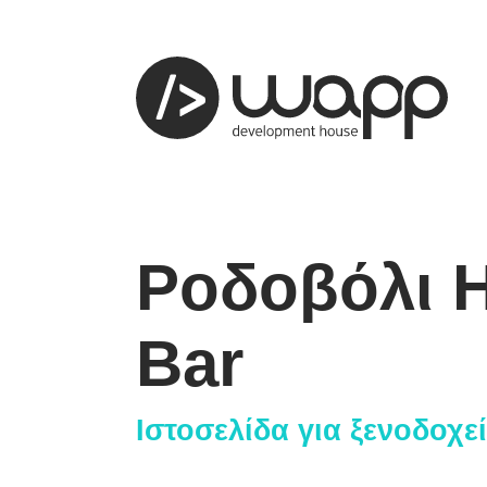
Ροδοβόλι H
προφίλ
01
Bar
παρουσ
02
Ιστοσελίδα για ξενοδοχε