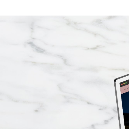
έργα
03
υπηρεσ
04
blog
επικ