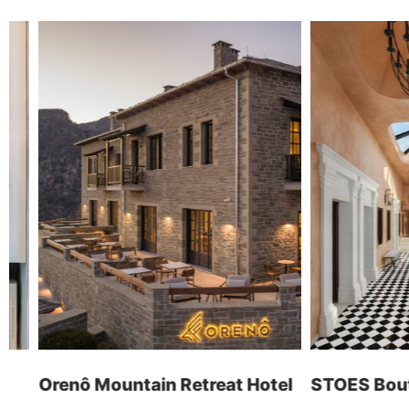
45221, Ιωάννινα, Ελλάδα
Λογισμικό ERP
Ηλεκτρονικά Καταστήματα
τ: +30 26510 24308
Digital Marketing
e: info@wapp.gr
Graphic Design
Web Εφαρμογές
Ξενοδοχεία
Ηλεκτρονική Τιμολόγηση
ακολουθήστε μας
επικοινωνία
Orenô Mountain Retreat Hotel
STOES Boutiqu