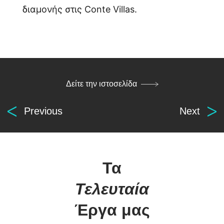
διαμονής στις Conte Villas.
Δείτε την ιστοσελίδα
Previous
Next
Digital
solutions
for everyone.
Τα
Τελευταία
βρείτε μας
οι υπηρεσίες μας
Έργα μας
Αρχ. Μακαρίου 14
Κατασκευή Ιστοσελίδων