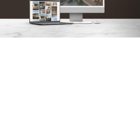
Αρχ. Μακαρίου 14
, 45221, Ιωάννινα
τ: +30 26510 24308
|
e: info@wapp.gr
blog
επικοινωνία