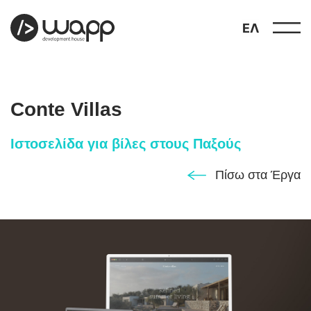
ΕΛ
Conte Villas
Ιστοσελίδα για βίλες στους Παξούς
προφίλ
Πίσω στα Έργα
01
παρουσιάσεις
02
έργα
03
υπηρεσίες
04