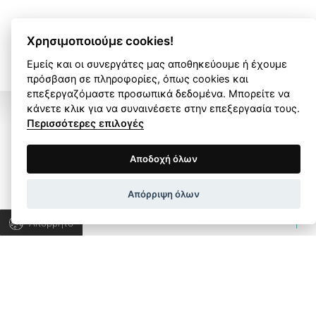
ΟΛΑ ΤΑ ΕΡΓΑ
Χρησιμοποιούμε cookies!
Εμείς και οι συνεργάτες μας αποθηκεύουμε ή έχουμε
πρόσβαση σε πληροφορίες, όπως cookies και
επεξεργαζόμαστε προσωπικά δεδομένα. Μπορείτε να
κάνετε κλικ για να συναινέσετε στην επεξεργασία τους.
Περισσότερες επιλογές
Όροι Χρήσης
Πολιτική Απορρήτου
Αποδοχή όλων
Ας μιλήσουμε για το
Wapp development house, Copyright © 2026 All rights
Απόρριψη όλων
reserved.
δικό σας project!
Απόρρητο
Ας συνεργαστούμε για να ανακαλύψουμε τις
λύσεις που χρειάζεστε και να εξελίξουμε την
επιχείρησή σας.