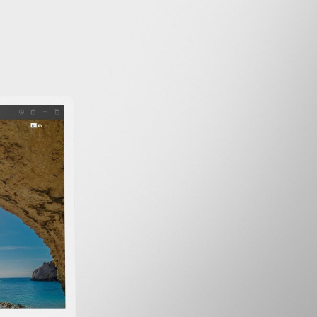
νινα
, Ελλάδα
0 24308
p.gr