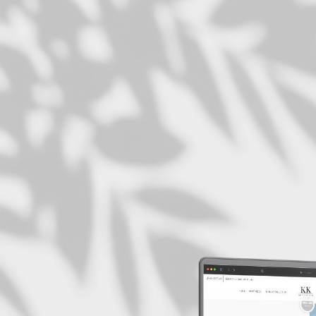
έργα
03
υπηρεσ
04
blog
επικ