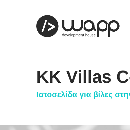
KK Villas C
προφίλ
01
Ιστοσελίδα για βίλες στ
παρουσ
02