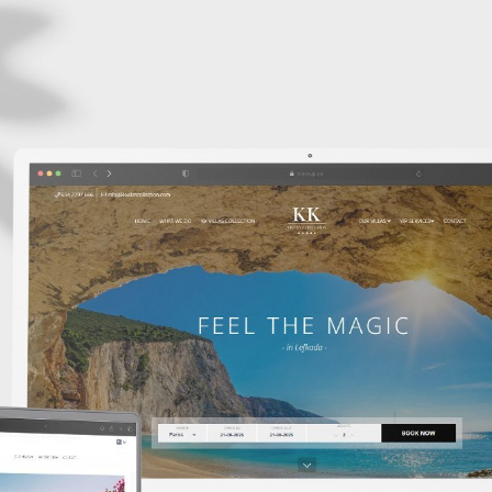
45221, Ιωάν
ίες
τ: +30 2651
e: info@wap
οινωνία