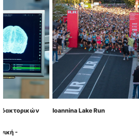
for everyone.
βρείτε μας
οι υπηρεσίες μας
Αρχ. Μακαρίου 14
Κατασκευή Ιστοσελίδων
45221, Ιωάννινα, Ελλάδα
Λογισμικό ERP
Ηλεκτρονικά Καταστήματα
τ: +30 26510 24308
Digital Marketing
e: info@wapp.gr
Graphic Design
Web Εφαρμογές
Ξενοδοχεία
Ioannina Lake Run
Homeplay Land
Ηλεκτρονική Τιμολόγηση
ακολουθήστε μας