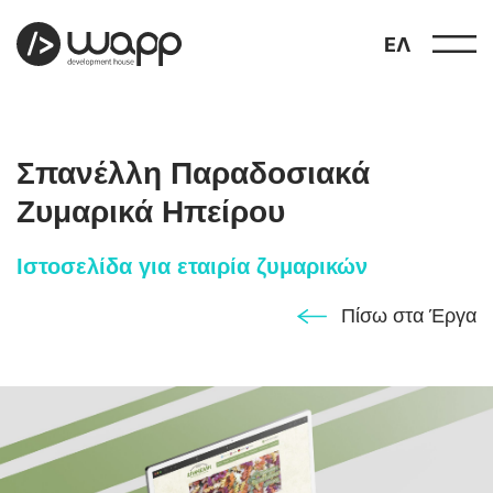
ΕΛ
Σπανέλλη Παραδοσιακά
Ζυμαρικά Ηπείρου
Ιστοσελίδα για εταιρία ζυμαρικών
προφίλ
01
Πίσω στα Έργα
παρουσιάσεις
02
έργα
03
υπηρεσίες
04