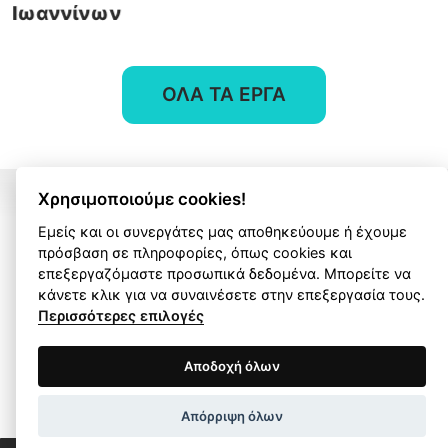
ΟΛΑ ΤΑ ΕΡΓΑ
επικοινωνία
Χρησιμοποιούμε cookies!
Εμείς και οι συνεργάτες μας αποθηκεύουμε ή έχουμε
πρόσβαση σε πληροφορίες, όπως cookies και
επεξεργαζόμαστε προσωπικά δεδομένα. Μπορείτε να
Ας μιλήσουμε για το
κάνετε κλικ για να συναινέσετε στην επεξεργασία τους.
Περισσότερες επιλογές
δικό σας project!
Όροι Χρήσης
Πολιτική Απορρήτου
Αποδοχή όλων
Ας συνεργαστούμε για να ανακαλύψουμε τις
Wapp development house, Copyright © 2026 All rights
Απόρριψη όλων
λύσεις που χρειάζεστε και να εξελίξουμε την
reserved.