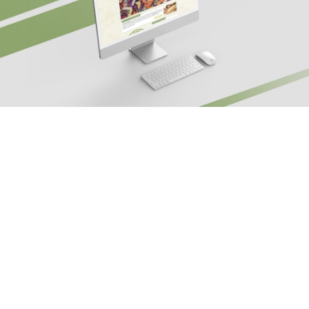
Αρχ. Μακαρίου 14
, 45221, Ιωάννινα
τ: +30 26510 24308
|
e: info@wapp.gr
blog
επικοινωνία