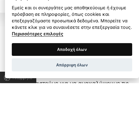
Εμείς και οι συνεργάτες μας αποθηκεύουμε ή έχουμε
πρόσβαση σε πληροφορίες, όπως cookies και
επεξεργαζόμαστε προσωπικά δεδομένα. Μπορείτε να
κάνετε κλικ για να συναινέσετε στην επεξεργασία τους.
Περισσότερες επιλογές
Όροι Χρήσης
Πολιτική Απορρήτου
Αποδοχή όλων
Ας μιλήσουμε για το
Wapp development house, Copyright © 2026 All rights
δικό σας project!
Απόρριψη όλων
reserved.
Απόρρητο
Ας συνεργαστούμε για να ανακαλύψουμε τις
λύσεις που χρειάζεστε και να εξελίξουμε την
επιχείρησή σας.
ΜΙΛΗΣΤΕ ΜΑΣ