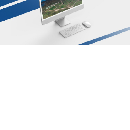
Αρχ. Μακαρίου 14
, 45221, Ιωάννινα
τ: +30 26510 24308
|
e: info@wapp.gr
blog
επικοινωνία