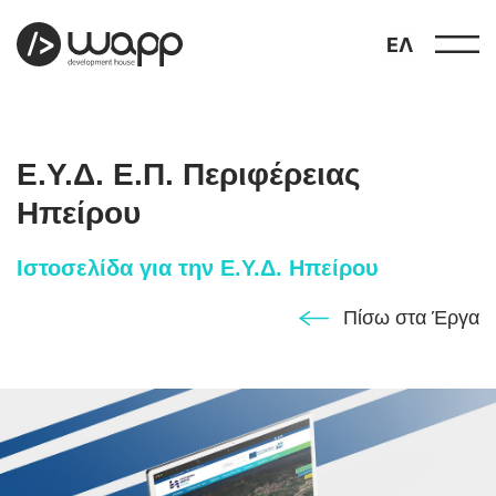
ΕΛ
Ε.Υ.Δ. Ε.Π. Περιφέρειας
Ηπείρου
Ιστοσελίδα για την Ε.Υ.Δ. Ηπείρου
προφίλ
01
Πίσω στα Έργα
παρουσιάσεις
02
έργα
03
υπηρεσίες
04