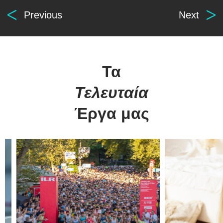
Previous
Next
Τα
Τελευταία
Digital
solutions
Έργα μας
for everyone.
βρείτε μας
οι υπηρεσίες μας
Αρχ. Μακαρίου 14
Κατασκευή Ιστοσελίδων
45221, Ιωάννινα, Ελλάδα
Λογισμικό ERP