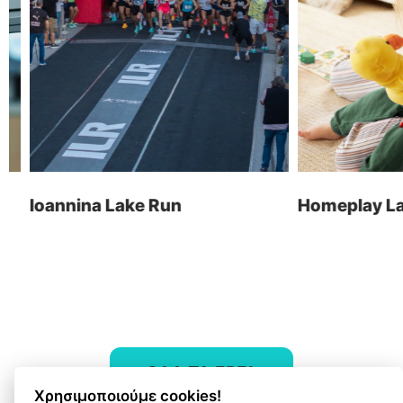
Ηλεκτρονικά Καταστήματα
τ: +30 26510 24308
Digital Marketing
e: info@wapp.gr
Graphic Design
Web Εφαρμογές
Ξενοδοχεία
Ηλεκτρονική Τιμολόγηση
Ioannina Lake Run
Homeplay Land
ακολουθήστε μας
επικοινωνία
ΟΛΑ ΤΑ ΕΡΓΑ
Χρησιμοποιούμε cookies!