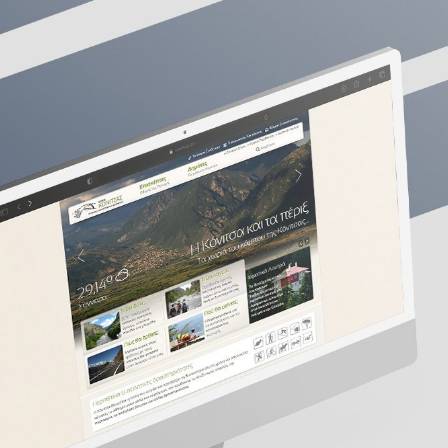
45221, Ιωάν
ίες
τ: +30 2651
e: info@wap
οινωνία