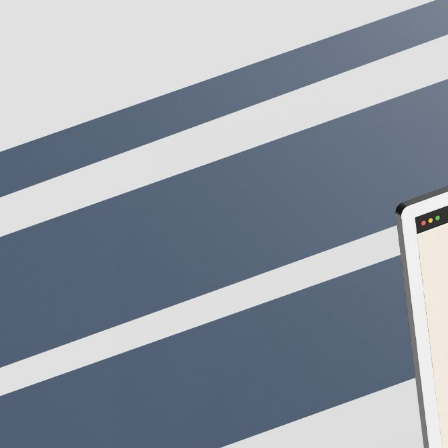
έργα
03
υπηρεσ
04
blog
επικ