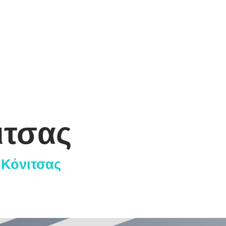
ιτσας
 Κόνιτσας
ιάσεις
Αρχ. Μακαρί