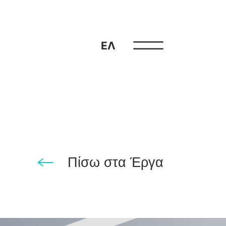
ΕΛ
Πίσω στα Έργα
ου 14