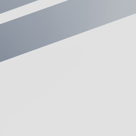
νινα
, Ελλάδα
0 24308
p.gr