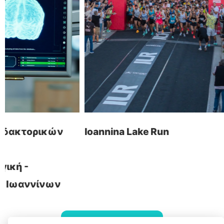
Ηλεκτρονικά Καταστήματα
τ: +30 26510 24308
Digital Marketing
e: info@wapp.gr
Graphic Design
Web Εφαρμογές
Ξενοδοχεία
Ηλεκτρονική Τιμολόγηση
Ioannina Lake Run
Homeplay Land
ακολουθήστε μας
επικοινωνία