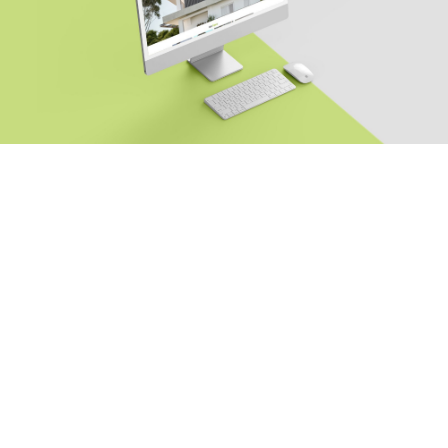
Αρχ. Μακαρίου 14
, 45221, Ιωάννινα
τ: +30 26510 24308
|
e: info@wapp.gr
blog
επικοινωνία