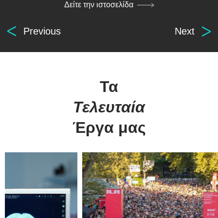
Δείτε την ιστοσελίδα
Previous
Next
Τα
Digital
Τελευταία
solutions
Έργα μας
for everyone.
βρείτε μας
οι υπηρεσίες μας
Αρχ. Μακαρίου 14
Κατασκευή Ιστοσελίδων
45221, Ιωάννινα, Ελλάδα
Λογισμικό ERP