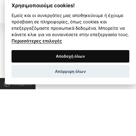
ΟΛΑ ΤΑ ΕΡΓΑ
Χρησιμοποιούμε cookies!
Εμείς και οι συνεργάτες μας αποθηκεύουμε ή έχουμε
πρόσβαση σε πληροφορίες, όπως cookies και
επεξεργαζόμαστε προσωπικά δεδομένα. Μπορείτε να
κάνετε κλικ για να συναινέσετε στην επεξεργασία τους.
Περισσότερες επιλογές
Όροι Χρήσης
Πολιτική Απορρήτου
Αποδοχή όλων
Ας μιλήσουμε για το
Wapp development house, Copyright © 2026 All rights
Απόρριψη όλων
δικό σας project!
reserved.
Απόρρητο
Ας συνεργαστούμε για να ανακαλύψουμε τις
λύσεις που χρειάζεστε και να εξελίξουμε την
επιχείρησή σας.