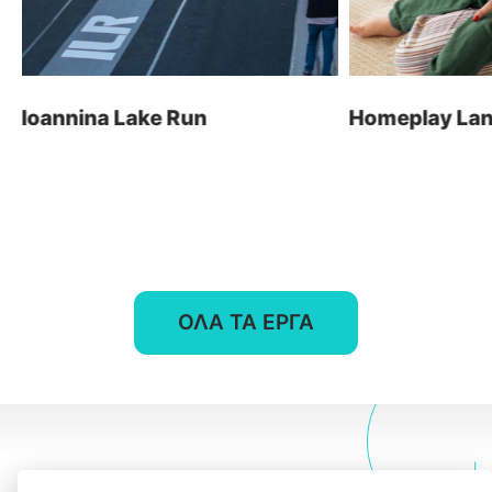
Ηλεκτρονικά Καταστήματα
τ: +30 26510 24308
Digital Marketing
e: info@wapp.gr
Graphic Design
Ioannina Lake Run
Homeplay Land
Web Εφαρμογές
Ξενοδοχεία
Ηλεκτρονική Τιμολόγηση
ακολουθήστε μας
ΟΛΑ ΤΑ ΕΡΓΑ
επικοινωνία