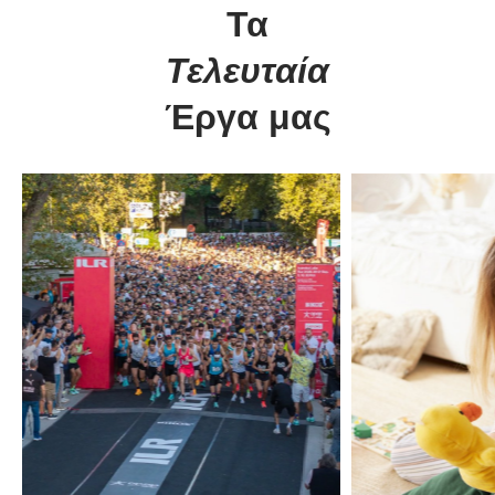
Τα
Τελευταία
Έργα μας
Digital
solutions
for everyone.
βρείτε μας
οι υπηρεσίες μας
Αρχ. Μακαρίου 14
Κατασκευή Ιστοσελίδων
45221, Ιωάννινα, Ελλάδα
Λογισμικό ERP