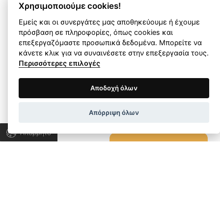
Χρησιμοποιούμε cookies!
Ας μιλήσουμε για το
Εμείς και οι συνεργάτες μας αποθηκεύουμε ή έχουμε
πρόσβαση σε πληροφορίες, όπως cookies και
δικό σας project!
επεξεργαζόμαστε προσωπικά δεδομένα. Μπορείτε να
κάνετε κλικ για να συναινέσετε στην επεξεργασία τους.
Περισσότερες επιλογές
Ας συνεργαστούμε για να ανακαλύψουμε τις
Όροι Χρήσης
Πολιτική Απορρήτου
Αποδοχή όλων
λύσεις που χρειάζεστε και να εξελίξουμε την
επιχείρησή σας.
Wapp development house, Copyright © 2026 All rights
Απόρριψη όλων
reserved.
Απόρρητο
ΜΙΛΗΣΤΕ ΜΑΣ