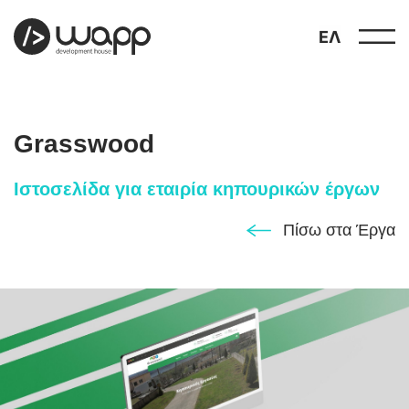
ΕΛ
Grasswood
Ιστοσελίδα για εταιρία κηπουρικών έργων
προφίλ
Πίσω στα Έργα
01
παρουσιάσεις
02
έργα
03
υπηρεσίες
04