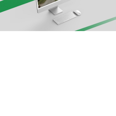
Αρχ. Μακαρίου 14
, 45221, Ιωάννινα
τ: +30 26510 24308
|
e: info@wapp.gr
blog
επικοινωνία