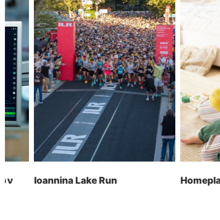
Αρχ. Μακαρίου 14
Κατασκευή Ιστοσελίδων
45221, Ιωάννινα, Ελλάδα
Λογισμικό ERP
Ηλεκτρονικά Καταστήματα
τ: +30 26510 24308
Digital Marketing
e: info@wapp.gr
Graphic Design
Web Εφαρμογές
Ξενοδοχεία
Ηλεκτρονική Τιμολόγηση
ακολουθήστε μας
Ioannina Lake Run
Homeplay Land