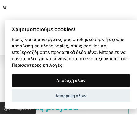
επικοινωνία
Χρησιμοποιούμε cookies!
ΟΛΑ ΤΑ ΕΡΓΑ
Εμείς και οι συνεργάτες μας αποθηκεύουμε ή έχουμε
πρόσβαση σε πληροφορίες, όπως cookies και
επεξεργαζόμαστε προσωπικά δεδομένα. Μπορείτε να
κάνετε κλικ για να συναινέσετε στην επεξεργασία τους.
Περισσότερες επιλογές
Όροι Χρήσης
Πολιτική Απορρήτου
Αποδοχή όλων
Ας μιλήσουμε για το
Wapp development house, Copyright © 2026 All rights
Απόρριψη όλων
reserved.
δικό σας project!
Απόρρητο
Ας συνεργαστούμε για να ανακαλύψουμε τις
λύσεις που χρειάζεστε και να εξελίξουμε την