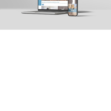
Αρχ. Μακαρίου 14
, 45221, Ιωάννινα
τ: +30 26510 24308
|
e: info@wapp.gr
blog
επικοινωνία