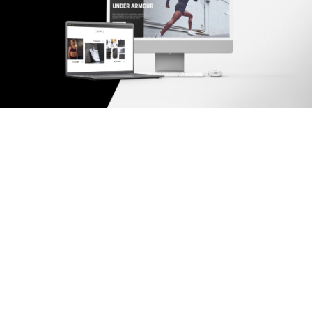
Αρχ. Μακαρίου 14
, 45221, Ιωάννινα
τ: +30 26510 24308
|
e: info@wapp.gr
blog
επικοινωνία