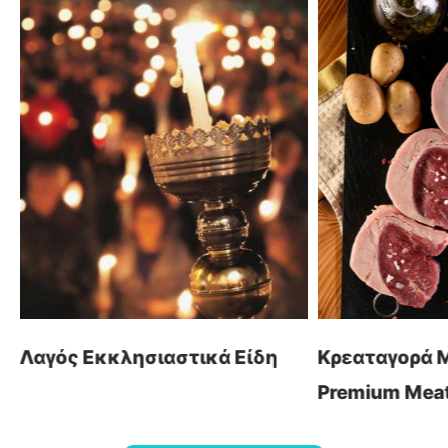
βρείτε μας
οι υπηρεσίες μας
Αρχ. Μακαρίου 14
Κατασκευή Ιστοσελίδων
45221, Ιωάννινα, Ελλάδα
Λογισμικό ERP
Ηλεκτρονικά Καταστήματα
τ: +30 26510 24308
Digital Marketing
e: info@wapp.gr
Graphic Design
Web Εφαρμογές
Ξενοδοχεία
Ηλεκτρονική Τιμολόγηση
Λαγός Εκκλησιαστικά Είδη
Κρεαταγορά Μ
Premium Meat 
ακολουθήστε μας