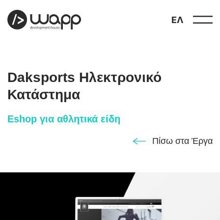
ΕΛ
Daksports Ηλεκτρονικό
Κατάστημα
Eshop για αθλητικά είδη
προφίλ
01
Πίσω στα Έργα
παρουσιάσεις
02
έργα
03
υπηρεσίες
04