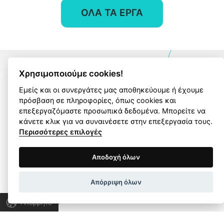
ΟΛΑ ΤΑ ΕΡΓΑ
επικοινωνία
Χρησιμοποιούμε cookies!
Εμείς και οι συνεργάτες μας αποθηκεύουμε ή έχουμε
πρόσβαση σε πληροφορίες, όπως cookies και
επεξεργαζόμαστε προσωπικά δεδομένα. Μπορείτε να
Ας μιλήσουμε για το
κάνετε κλικ για να συναινέσετε στην επεξεργασία τους.
δικό σας project!
Περισσότερες επιλογές
Όροι Χρήσης
Πολιτική Απορρήτου
Αποδοχή όλων
Ας συνεργαστούμε για να ανακαλύψουμε τις
Wapp development house, Copyright © 2026 All rights
λύσεις που χρειάζεστε και να εξελίξουμε την
Απόρριψη όλων
reserved.
επιχείρησή σας.
Απόρρητο