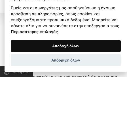
Εμείς και οι συνεργάτες μας αποθηκεύουμε ή έχουμε
πρόσβαση σε πληροφορίες, όπως cookies και
επεξεργαζόμαστε προσωπικά δεδομένα. Μπορείτε να
κάνετε κλικ για να συναινέσετε στην επεξεργασία τους.
Περισσότερες επιλογές
Όροι Χρήσης
Πολιτική Απορρήτου
Αποδοχή όλων
Ας μιλήσουμε για το
Wapp development house, Copyright © 2026 All rights
δικό σας project!
Απόρριψη όλων
reserved.
Απόρρητο
Ας συνεργαστούμε για να ανακαλύψουμε τις
λύσεις που χρειάζεστε και να εξελίξουμε την
επιχείρησή σας.
ΜΙΛΗΣΤΕ ΜΑΣ