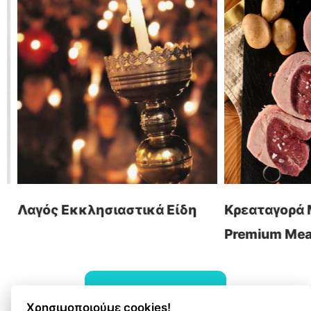
Ηλεκτρονικά Καταστήματα
τ: +30 26510 24308
Digital Marketing
e: info@wapp.gr
Graphic Design
Web Εφαρμογές
Ξενοδοχεία
Ηλεκτρονική Τιμολόγηση
ακολουθήστε μας
Λαγός Εκκλησιαστικά Είδη
Κρεαταγορά Μ
Premium Meat 
επικοινωνία
ΟΛΑ ΤΑ ΕΡΓΑ
Χρησιμοποιούμε cookies!