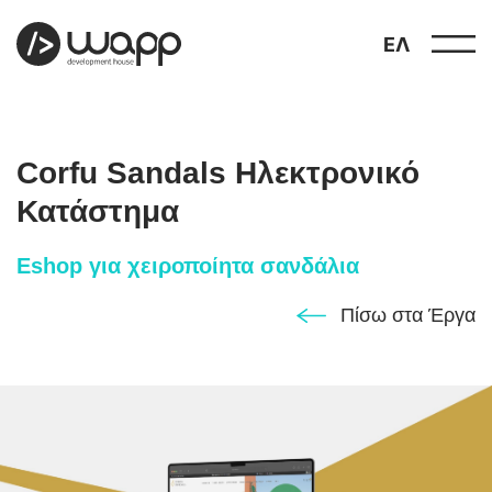
ΕΛ
Corfu Sandals Ηλεκτρονικό
Κατάστημα
Eshop για χειροποίητα σανδάλια
προφίλ
01
Πίσω στα Έργα
παρουσιάσεις
02
έργα
03
υπηρεσίες
04