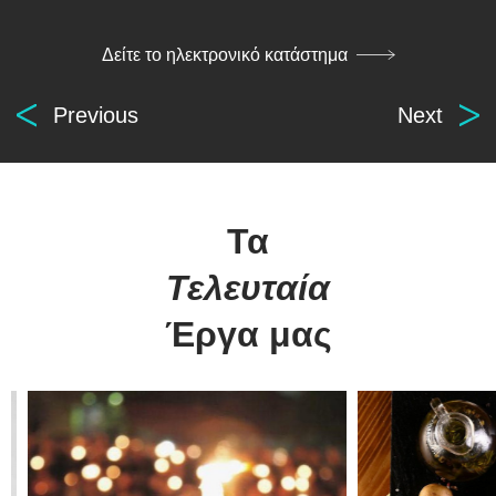
Δείτε το ηλεκτρονικό κατάστημα
Previous
Next
Digital
Τα
solutions
for everyone.
Τελευταία
Έργα μας
βρείτε μας
οι υπηρεσίες μας
Αρχ. Μακαρίου 14
Κατασκευή Ιστοσελίδων
45221, Ιωάννινα, Ελλάδα
Λογισμικό ERP