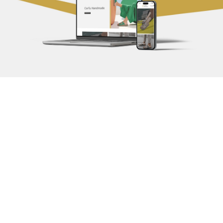
Αρχ. Μακαρίου 14
, 45221, Ιωάννινα
τ: +30 26510 24308
|
e: info@wapp.gr
blog
επικοινωνία