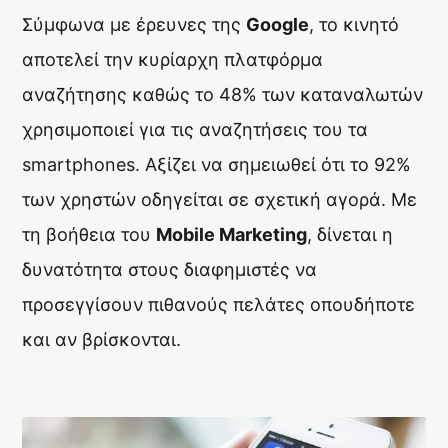
Σύμφωνα με έρευνες της
Google
, το κινητό
Αρχ. Μακαρίου 14
, 45221, Ιωάννινα
αποτελεί την κυρίαρχη πλατφόρμα
τ: +30 26510 24308
|
e: info@wapp.gr
αναζήτησης καθώς το 48% των καταναλωτών
χρησιμοποιεί για τις αναζητήσεις του τα
smartphones. Αξίζει να σημειωθεί ότι το 92%
των χρηστών οδηγείται σε σχετική αγορά. Με
blog
επικοινωνία
τη βοήθεια του
Mobile Marketing
, δίνεται η
δυνατότητα στους διαφημιστές να
προσεγγίσουν πιθανούς πελάτες οπουδήποτε
και αν βρίσκονται.