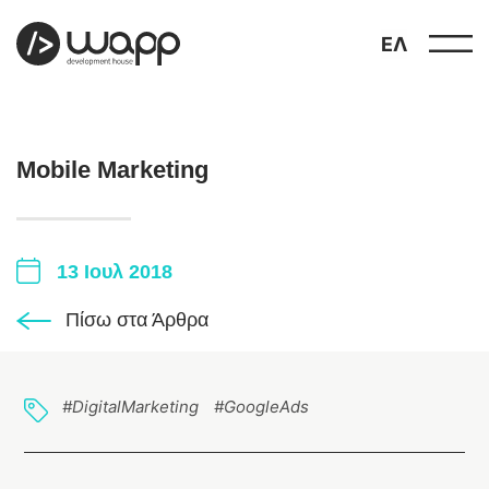
ΕΛ
Mobile Marketing
13 Ιουλ 2018
προφίλ
01
Πίσω στα Άρθρα
παρουσιάσεις
02
έργα
03
#DigitalMarketing
#GoogleAds
υπηρεσίες
04